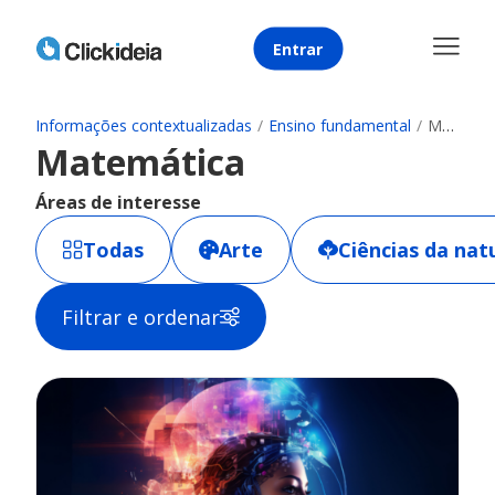
Entrar
Informações contextualizadas
/
Ensino fundamental
/
Matemática
Matemática
Áreas de interesse
Todas
Arte
Ciências da nat
Filtrar e ordenar